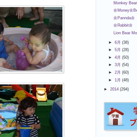
Monkey Bear
🌼Money🌼Be
🌼Pannda🌼
🌼Rabbit🌼
Lion Bear M
►
6月
(38)
►
5月
(28)
►
4月
(50)
►
3月
(54)
►
2月
(60)
►
1月
(48)
►
2014
(294)