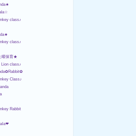
nda★
ala☆
nkey class♪
nda★
nkey class♪
土曜保育★
Lion class♪
da✿Rabbit✿
onkey Class♪
anda
a
nkey Rabbit
aIa❤