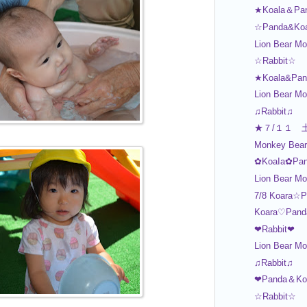
★Koala＆Pa
☆Panda&Ko
Lion Bear Mo
☆Rabbit☆
★Koala&Pa
Lion Bear Mo
♫Rabbit♫
★７/１１ 
Monkey Bear 
✿KoaIa✿Pan
Lion Bear M
7/8 Koara☆P
Koara♡Pand
❤Rabbit❤
Lion Bear Mo
♫Rabbit♫
❤Panda＆Ko
☆Rabbit☆