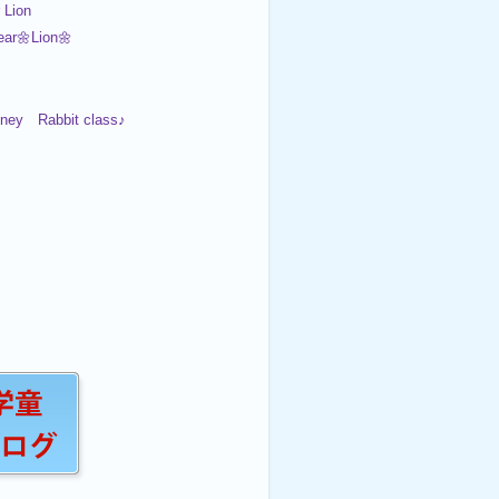
 Lion
ar🌼Lion🌼
oney Rabbit class♪