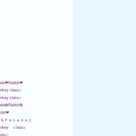
da❤Rabbit❤
nkey class♪
nkey class♪
da✿Rabbit✿
bit❤
ａ＆Ｐａｎａｄａ☆
Monkey ｃlass♪
nda☆