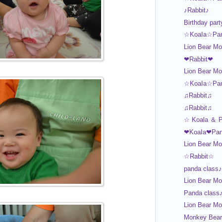
♪Rabbit♪
Birthday part
☆KoaIa☆Pa
Lion Bear Mo
❤Rabbit❤
Lion Bear Mo
☆KoaIa☆Pa
♫Rabbit♫
♫Rabbit♫
☆ Koala ＆ 
❤KoaIa❤Pa
Lion Bear Mo
☆Rabbit☆
panda class♪
Lion Bear Mo
Panda class
Lion Bear M
Monkey Bear 