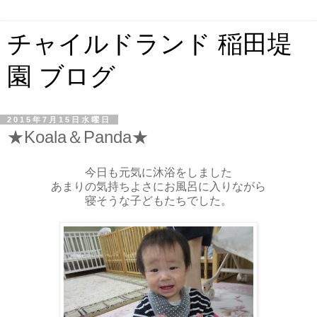
チャイルドランド 稲田堤
園 ブログ
2015年7月15日水曜日
★Koala＆Panda★
今日も元気に沐浴をしました
あまりの気持ちよさにお風呂に入りながら
寝そうな子どもたちでした。