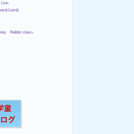
 Lion
ar🌼Lion🌼
oney Rabbit class♪