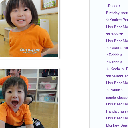
♪Rabbit♪
Birthday part
☆KoaIa☆Pa
Lion Bear Mo
❤Rabbit❤
Lion Bear Mo
☆KoaIa☆Pa
♫Rabbit♫
♫Rabbit♫
☆ Koala ＆ 
❤KoaIa❤Pa
Lion Bear Mo
☆Rabbit☆
panda class♪
Lion Bear Mo
Panda class
Lion Bear M
Monkey Bear 