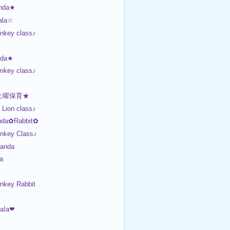
nda★
ala☆
nkey class♪
nda★
nkey class♪
土曜保育★
Lion class♪
da✿Rabbit✿
onkey Class♪
anda
a
nkey Rabbit
aIa❤