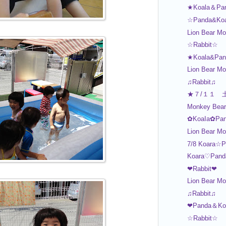
★Koala＆Pa
☆Panda&Ko
Lion Bear Mo
☆Rabbit☆
★Koala&Pa
Lion Bear Mo
♫Rabbit♫
★７/１１ 
Monkey Bear 
✿KoaIa✿Pan
Lion Bear M
7/8 Koara☆P
Koara♡Pand
❤Rabbit❤
Lion Bear Mo
♫Rabbit♫
❤Panda＆Ko
☆Rabbit☆