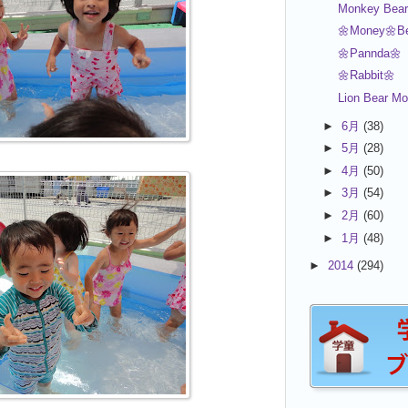
Monkey Bear
🌼Money🌼Be
🌼Pannda🌼
🌼Rabbit🌼
Lion Bear M
►
6月
(38)
►
5月
(28)
►
4月
(50)
►
3月
(54)
►
2月
(60)
►
1月
(48)
►
2014
(294)