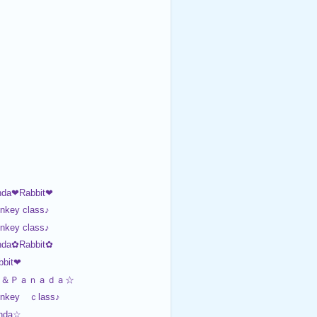
da❤Rabbit❤
nkey class♪
nkey class♪
da✿Rabbit✿
bit❤
ａ＆Ｐａｎａｄａ☆
Monkey ｃlass♪
nda☆