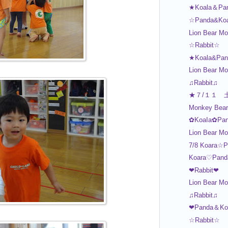
★Koala＆Pa
☆Panda&Ko
Lion Bear Mo
☆Rabbit☆
★Koala&Pa
Lion Bear Mo
♫Rabbit♫
★７/１１ 
Monkey Bear 
✿KoaIa✿Pan
Lion Bear M
7/8 Koara☆P
Koara♡Pand
❤Rabbit❤
Lion Bear Mo
♫Rabbit♫
❤Panda＆Ko
☆Rabbit☆