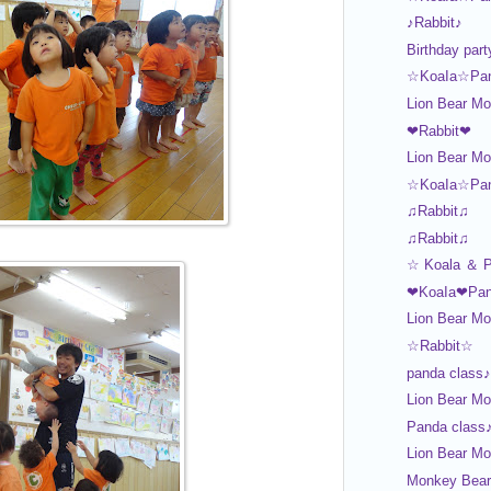
♪Rabbit♪
Birthday part
☆KoaIa☆Pa
Lion Bear Mo
❤Rabbit❤
Lion Bear Mo
☆KoaIa☆Pa
♫Rabbit♫
♫Rabbit♫
☆ Koala ＆ 
❤KoaIa❤Pa
Lion Bear Mo
☆Rabbit☆
panda class♪
Lion Bear Mo
Panda class
Lion Bear M
Monkey Bear 