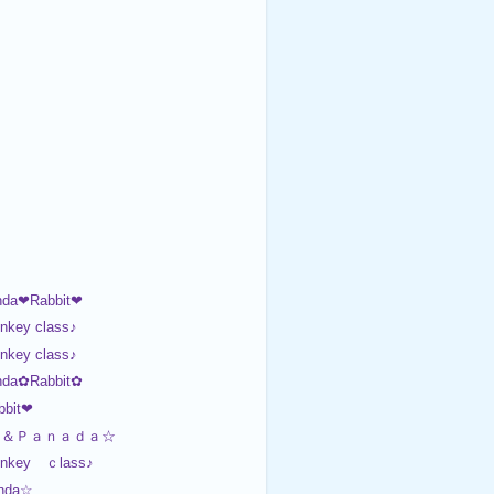
da❤Rabbit❤
nkey class♪
nkey class♪
da✿Rabbit✿
bit❤
ａ＆Ｐａｎａｄａ☆
Monkey ｃlass♪
nda☆