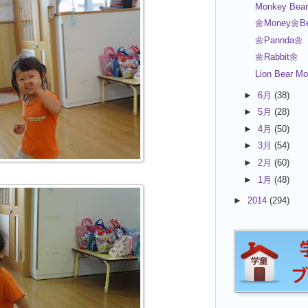
Monkey Bear
🌼Money🌼Be
🌼Pannda🌼
🌼Rabbit🌼
Lion Bear M
►
6月
(38)
►
5月
(28)
►
4月
(50)
►
3月
(54)
►
2月
(60)
►
1月
(48)
►
2014
(294)