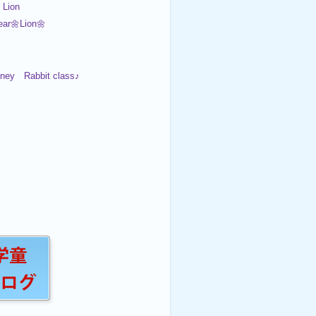
 Lion
ar🌼Lion🌼
oney Rabbit class♪