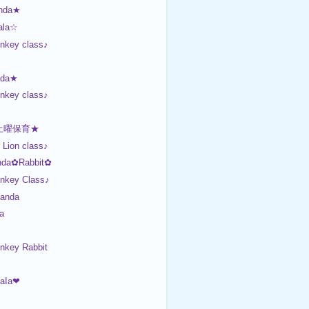
nda★
ala☆
nkey class♪
nda★
nkey class♪
土曜保育★
Lion class♪
da✿Rabbit✿
onkey Class♪
anda
a
nkey Rabbit
aIa❤