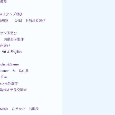
&お散歩
子&スタンプ遊び
日体操教室 14日 お散歩＆製作
ャボン玉遊び
日 お散歩＆製作
&室内遊び
t & English
nglish&Game
Soccer ＆ 絵の具
🐰🥕
esson&外遊び
 お散歩＆年長交流会
English かきかた お散歩