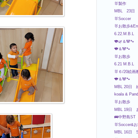
🐰製作
MBL 23日 
🐰Soccer
🐰お散歩&Eng
6.22.M.B.L
🐨🌿＆🐼🐾
🐨＆🐼🐾
🐰お散歩
6.21 M.B.L
🐰６/20絵
🐨＆🐼🐾
MBL 20日 
koala & Pan
🐰お散歩
MBL 19日 
🚌中野島ST
🐰Soccer&
MBL 16日 S