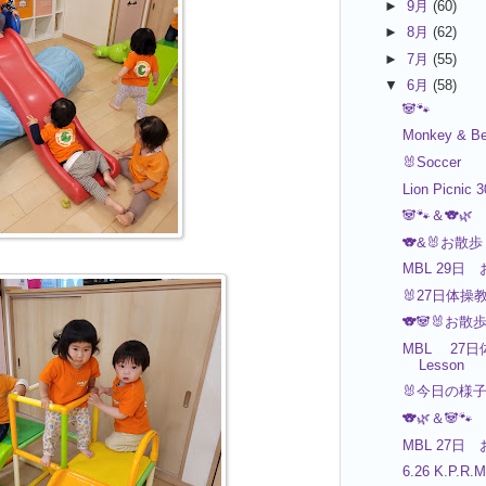
►
9月
(60)
►
8月
(62)
►
7月
(55)
▼
6月
(58)
🐼🐾
Monkey & Be
🐰Soccer
Lion Picnic 
🐼🐾＆🐨🌿
🐨&🐰お散歩
MBL 29日 
🐰27日体操
🐨🐼🐰お散
MBL 27日
Lesson
🐰今日の様
🐨🌿＆🐼🐾
MBL 27日 
6.26 K.P.R.M