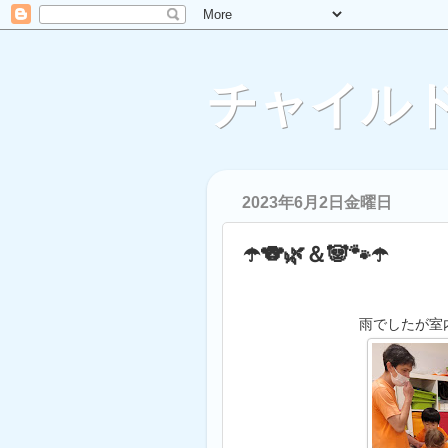
チャイルド
2023年6月2日金曜日
☂️🐨🌿＆🐼🐾☂️
雨でしたが室