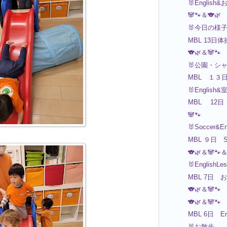
🐰English
🐼🐾＆🐨🌿
🐰今日の様
MBL 13
🐨🌿＆🐼🐾
🐰公園・シ
MBL １３
🐰English
MBL 12日 Ar
🐼🐾
🐰Soccer&E
MBL ９日 
🐨🌿＆🐼🐾＆
🐰EnglishL
MBL 7日
🐨🌿＆🐼🐾
🐨🌿＆🐼🐾
MBL 6日 
🐰お散歩