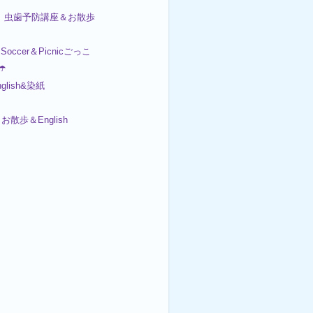
 虫歯予防講座＆お散歩
ccer＆Picnicごっこ
☂️
nglish&染紙
お散歩＆English