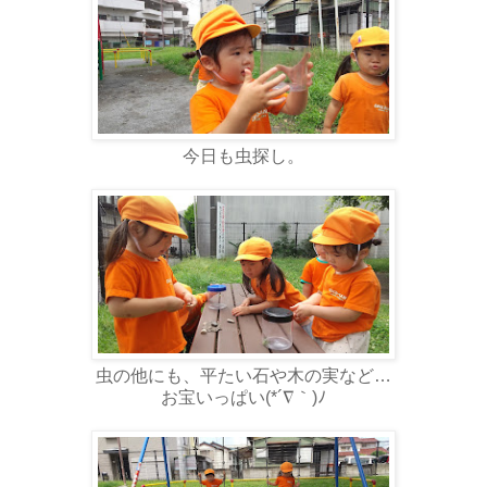
今日も虫探し。
虫の他にも、平たい石や木の実など…
お宝いっぱい(*´∇｀)ﾉ