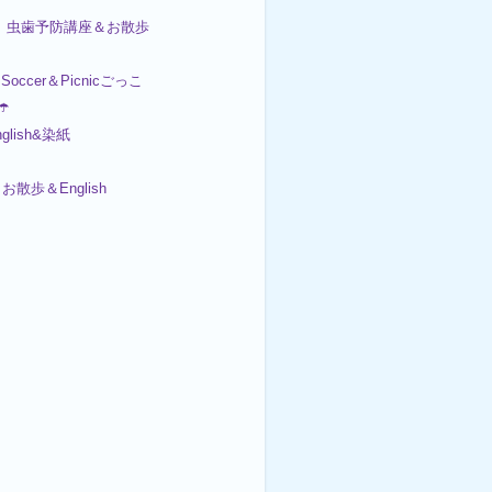
 虫歯予防講座＆お散歩
ccer＆Picnicごっこ
☂️
nglish&染紙
お散歩＆English