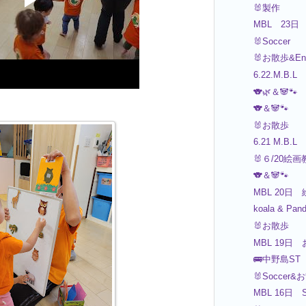
🐰製作
MBL 23日 
🐰Soccer
🐰お散歩&Eng
6.22.M.B.L
🐨🌿＆🐼🐾
🐨＆🐼🐾
🐰お散歩
6.21 M.B.L
🐰６/20絵
🐨＆🐼🐾
MBL 20日 
koala & Pan
🐰お散歩
MBL 19日 
🚌中野島ST
🐰Soccer&
MBL 16日 S