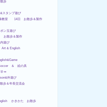
&お散歩
子&スタンプ遊び
日体操教室 14日 お散歩＆製作
ャボン玉遊び
日 お散歩＆製作
&室内遊び
t & English
nglish&Game
Soccer ＆ 絵の具
🐰🥕
esson&外遊び
 お散歩＆年長交流会
English かきかた お散歩