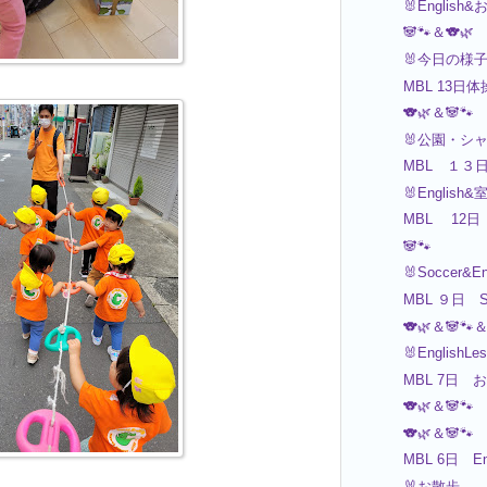
🐰English
🐼🐾＆🐨🌿
🐰今日の様
MBL 13
🐨🌿＆🐼🐾
🐰公園・シ
MBL １３
🐰English
MBL 12日 Ar
🐼🐾
🐰Soccer&E
MBL ９日 
🐨🌿＆🐼🐾＆
🐰EnglishL
MBL 7日
🐨🌿＆🐼🐾
🐨🌿＆🐼🐾
MBL 6日 
🐰お散歩