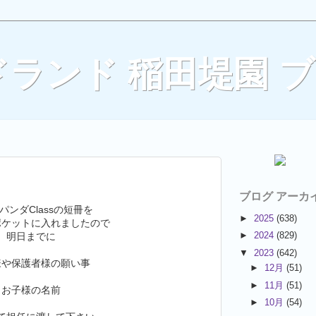
ランド 稲田堤園 
ブログ アーカ
パンダClassの短冊を
►
2025
(638)
ポケットに入れましたので
►
2024
(829)
明日までに
▼
2023
(642)
様や保護者様の願い事
►
12月
(51)
►
11月
(51)
お子様の名前
►
10月
(54)