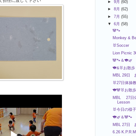
て担任に渡して下さい
►
9月
(60)
►
8月
(62)
►
7月
(55)
▼
6月
(58)
🐼🐾
Monkey & Be
🐰Soccer
Lion Picnic 
🐼🐾＆🐨🌿
🐨&🐰お散歩
MBL 29日 
🐰27日体操
🐨🐼🐰お散
MBL 27日
Lesson
🐰今日の様
🐨🌿＆🐼🐾
MBL 27日 
6.26 K.P.R.M