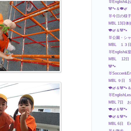
🐰English
🐼🐾＆🐨🌿
🐰今日の様
MBL 13
🐨🌿＆🐼🐾
🐰公園・シ
MBL １３
🐰English
MBL 12日 Ar
🐼🐾
🐰Soccer&E
MBL ９日 
🐨🌿＆🐼🐾＆
🐰EnglishL
MBL 7日
🐨🌿＆🐼🐾
🐨🌿＆🐼🐾
MBL 6日 
🐰お散歩