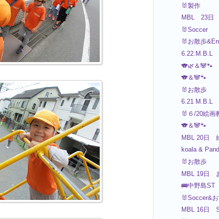
🐰製作
MBL 23日 
🐰Soccer
🐰お散歩&Eng
6.22.M.B.L
🐨🌿＆🐼🐾
🐨＆🐼🐾
🐰お散歩
6.21 M.B.L
🐰６/20絵
🐨＆🐼🐾
MBL 20日 
koala & Pan
🐰お散歩
MBL 19日 
🚌中野島ST
🐰Soccer&
MBL 16日 S