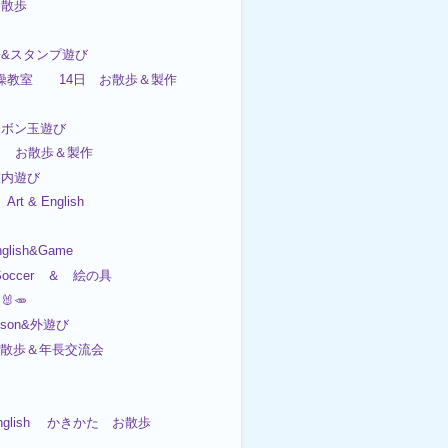
&お散歩
子&スタンプ遊び
日体操教室 14日 お散歩＆製作
ャボン玉遊び
日 お散歩＆製作
&室内遊び
t & English
nglish&Game
Soccer ＆ 絵の具
🐰🥕
esson&外遊び
 お散歩＆年長交流会
English かきかた お散歩