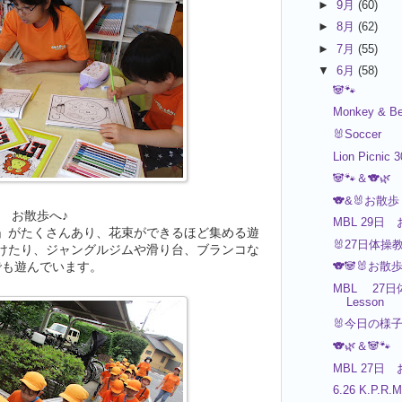
►
9月
(60)
►
8月
(62)
►
7月
(55)
▼
6月
(58)
🐼🐾
Monkey & Be
🐰Soccer
Lion Picnic 
🐼🐾＆🐨🌿
🐨&🐰お散歩
お散歩へ♪
MBL 29日 
」がたくさんあり、花束ができるほど集める遊
🐰27日体操
けたり、ジャングルジムや滑り台、ブランコな
でも遊んでいます。
🐨🐼🐰お散
MBL 27日
Lesson
🐰今日の様
🐨🌿＆🐼🐾
MBL 27日 
6.26 K.P.R.M