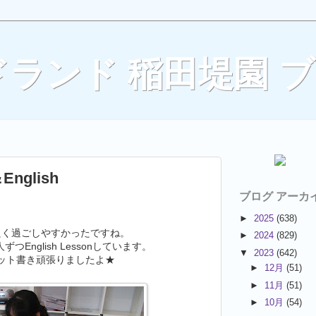
ランド 稲田堤園 
nglish
ブログ アーカ
►
2025
(638)
良く過ごしやすかったですね。
►
2024
(829)
ずつEnglish Lessonしています。
▼
2023
(642)
ット書き頑張りましたよ★
►
12月
(51)
►
11月
(51)
►
10月
(54)