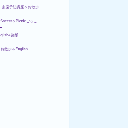
 虫歯予防講座＆お散歩
ccer＆Picnicごっこ
☂️
nglish&染紙
お散歩＆English